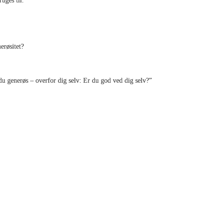
ruges til.
erøsitet?
du generøs – overfor dig selv: Er du god ved dig selv?”