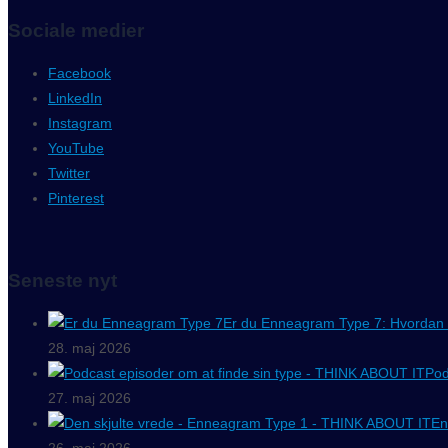
Sociale medier
Facebook
LinkedIn
Instagram
YouTube
Twitter
Pinterest
Seneste nyt
Er du Enneagram Type 7: Hvordan 
28. maj 2026
Pod
27. maj 2026
En