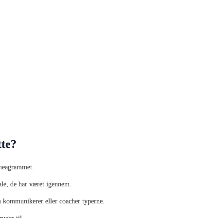
tte?
enneagrammet.
iale, de har været igennem.
 kommunikerer eller coacher typerne.