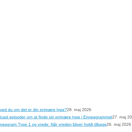
ved du om det er din primære type?
28. maj 2026
cast episoder om at finde sin primære type i Enneagrammet
27. maj 2
neagram Type 1 og vrede: Når vreden bliver holdt tilbage
26. maj 2026