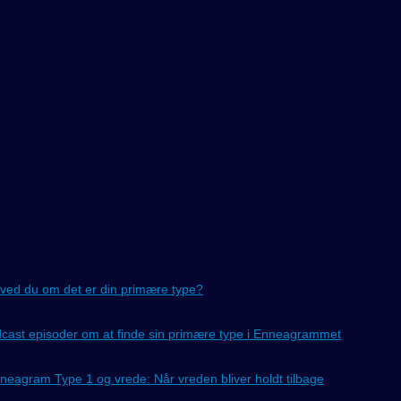
ved du om det er din primære type?
cast episoder om at finde sin primære type i Enneagrammet
neagram Type 1 og vrede: Når vreden bliver holdt tilbage