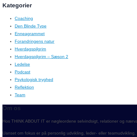
Kategorier
Coaching
Den Blinde Type
Enneagrammet
Forandringens natur
Hverdagspilgrim
Hverdagspilgrim – Sæson 2
Ledelse
Podcast
Psykologisk tryghed
Reflektion
Team
Om os
Hos THINK ABOUT IT er nøgleordene selvindsigt, relationer og nærv
Uanset om fokus er på personlig udvikling, leder- eller teamudvikling