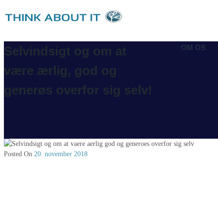
OM OS
Selvindsigt og om at
være ærlig, god og
generøs overfor sig selv!
Posted On
20. november 2018