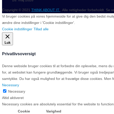
26. maj 2026
Copyright © 2021
THINK ABOUT IT
. Alle rettigheder forbeholdt. Se 
Vi bruger cookies på vores hjemmeside for at give dig den bedst mulig
ændre dine indstillinger i 'Cookie indstillinger'.
Cookie indstillinger
Tillad alle
Luk
Privatlivsoversigt
Denne webside bruger cookies til at forbedre din oplevelse, mens d
for, at websitet kan fungere grundlæggende. Vi bruger også tredjepa
samtykke. Du har også mulighed for at fravælge disse cookies. Men fr
Necessary
Necessary
Altid aktiveret
Necessary cookies are absolutely essential for the website to function
Cookie
Varighed