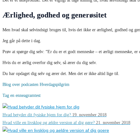
Det er et sideprodukt. Det er vigtigt at tage stilling til, hvad selvindsigt skal b
Ærlighed, godhed og generøsitet
Men hvad skal selvindsigt bruges til, hvis det ikke er ærlighed, godhed og gen
Jeg går på dette i dag.
Prøv at spørge dig selv: “Er du er et godt menneske – et ærligt menneske, er 
Hvis du er ærlig overfor dig selv, så ærer du dig selv.
Du har opdaget dig selv og ærer det. Men det er ikke altid lige til.
Blog over podcasten Hverdagspilgrim
Tag en enneagramtest
Hvad betyder dit fysiske hjem for dig?
19. november 2018
Hvad ville en livsklog og ældre version af dig gøre?
21. november 2018