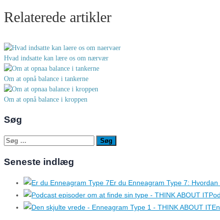
Relaterede artikler
Hvad indsatte kan lære os om nærvær
Om at opnå balance i tankerne
Om at opnå balance i kroppen
Søg
Søg
efter:
Seneste indlæg
Er du Enneagram Type 7: Hvordan 
Pod
En