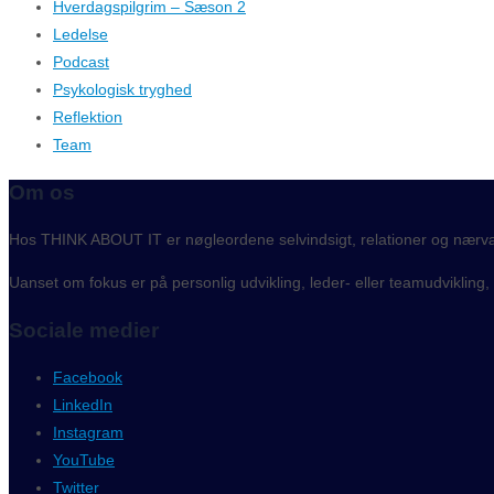
Hverdagspilgrim – Sæson 2
Ledelse
Podcast
Psykologisk tryghed
Reflektion
Team
Om os
Hos THINK ABOUT IT er nøgleordene selvindsigt, relationer og nærv
Uanset om fokus er på personlig udvikling, leder- eller teamudvikling
Sociale medier
Facebook
LinkedIn
Instagram
YouTube
Twitter