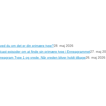
ved du om det er din primære type?
28. maj 2026
cast episoder om at finde sin primære type i Enneagrammet
27. maj 2
neagram Type 1 og vrede: Når vreden bliver holdt tilbage
26. maj 2026