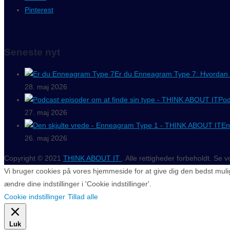
Pinterest
Seneste nyt
Er du Enneagram Type 7: Hvordan 
28. maj 2026
Pod
27. maj 2026
En
26. maj 2026
Copyright © 2021
THINK ABOUT IT
. Alle rettigheder forbeholdt. Se 
Vi bruger cookies på vores hjemmeside for at give dig den bedst mulig
ændre dine indstillinger i 'Cookie indstillinger'.
Cookie indstillinger
Tillad alle
Luk