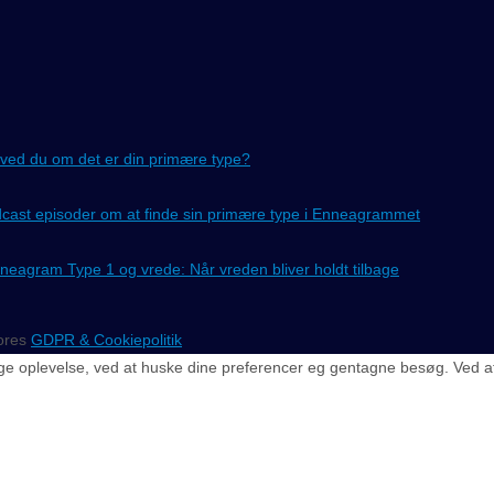
ved du om det er din primære type?
cast episoder om at finde sin primære type i Enneagrammet
neagram Type 1 og vrede: Når vreden bliver holdt tilbage
vores
GDPR & Cookiepolitik
e oplevelse, ved at huske dine preferencer eg gentagne besøg. Ved at kl