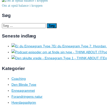
Om at opnå balance i kroppen
Søg
Søg
efter:
Seneste indlæg
Er du Enneagram Type 7: Hvordan 
Pod
En
Kategorier
Coaching
Den Blinde Type
Enneagrammet
Forandringens natur
Hverdagspilgrim